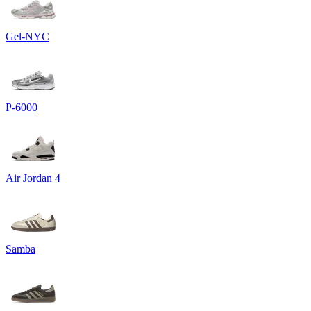
Gel-NYC
P-6000
Air Jordan 4
Samba