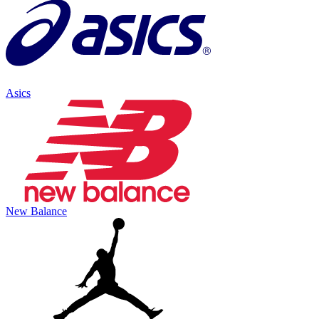
Asics
New Balance