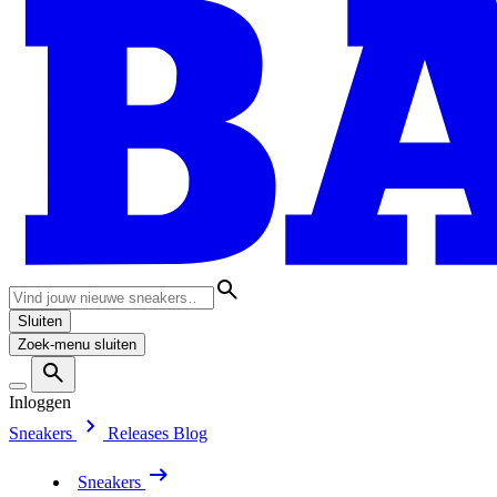
Sluiten
Zoek-menu sluiten
Inloggen
Sneakers
Releases
Blog
Sneakers