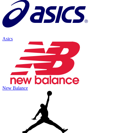
Asics
New Balance