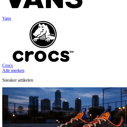
Vans
Crocs
Alle merken
Sneaker artikelen