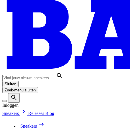
Sluiten
Zoek-menu sluiten
Inloggen
Sneakers
Releases
Blog
Sneakers