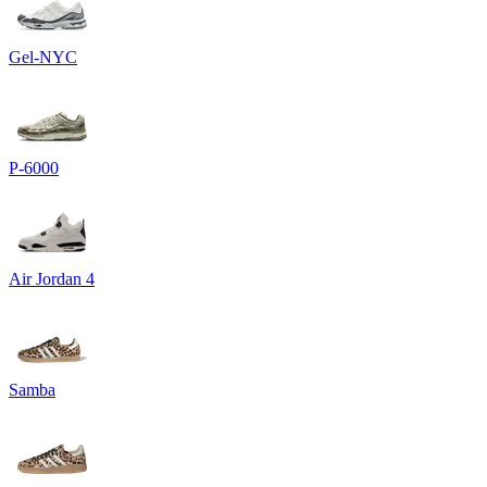
Gel-NYC
P-6000
Air Jordan 4
Samba